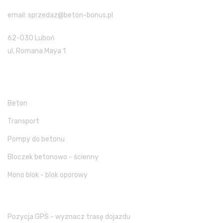
email: sprzedaz@beton-bonus.pl
62-030 Luboń
ul. Romana Maya 1
Oferta
Beton
Transport
Pompy do betonu
Bloczek betonowo - ścienny
Mono blok - blok oporowy
Jak do nas trafić
Pozycja GPS - wyznacz trasę dojazdu