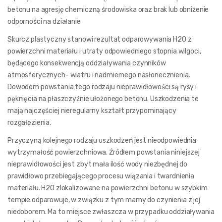
betonu na agresję chemiczną środowiska oraz brak lub obniżenie
odporności na działanie
Skurcz plastyczny stanowi rezultat odparowywania H2O z
powierzchni materiału i utraty odpowiedniego stopnia wilgoci,
będącego konsekwencją oddziaływania czynników
atmosferycznych- wiatru i nadmiernego nasłonecznienia.
Dowodem powstania tego rodzaju nieprawidłowości są rysy i
pęknięcia na płaszczyźnie ułożonego betonu. Uszkodzenia te
mają najczęściej nieregularny kształt przypominający
rozgałęzienia.
Przyczyną kolejnego rodzaju uszkodzeń jest nieodpowiednia
wytrzymałość powierzchniowa. Źródłem powstania niniejszej
nieprawidłowości jest zbyt mała ilość wody niezbędnej do
prawidłowo przebiegającego procesu wiązania i twardnienia
materiału. H2O zlokalizowane na powierzchni betonu w szybkim
tempie odparowuje, w związku z tym mamy do czynienia z jej
niedoborem. Ma to miejsce zwłaszcza w przypadku oddziaływania