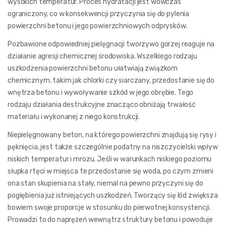
wysokich temperatur. Proces hydratacji jest wówczas
ograniczony, co w konsekwencji przyczynia się do pylenia
powierzchni betonu i jego powierzchniowych odprysków.
Pozbawione odpowiedniej pielęgnacji tworzywo gorzej reaguje na
działanie agresji chemicznej środowiska. Wszelkiego rodzaju
uszkodzenia powierzchni betonu ułatwiają związkom
chemicznym, takim jak chlorki czy siarczany, przedostanie się do
wnętrza betonu i wywoływanie szkód w jego obrębie. Tego
rodzaju działania destrukcyjne znacząco obniżają trwałość
materiału i wykonanej z niego konstrukcji.
Niepielęgnowany beton, na którego powierzchni znajdują się rysy i
pęknięcia, jest także szczególnie podatny na niszczycielski wpływ
niskich temperatur i mrozu. Jeśli w warunkach niskiego poziomu
słupka rtęci w miejsca te przedostanie się woda, po czym zmieni
ona stan skupienia na stały, niemal na pewno przyczyni się do
pogłębienia już istniejących uszkodzeń. Tworzący się lód zwiększa
bowiem swoje proporcje w stosunku do pierwotnej konsystencji.
Prowadzi to do naprężeń wewnątrz struktury betonu i powoduje